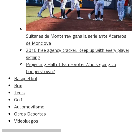
Sultanes de Monterrey gana la serie ante Acereros
de Monclova
2016 free agency tracker: Keep up with every player
signing
Projecting Hall of Fame vote: Who’s going to
Cooperstown?
Basquetbol
Box
Tenis
Golf
Automovilismo
Otros Deportes
Videojuegos