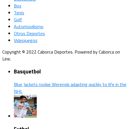
Box
Tenis
Golf
Automovilismo
Otros Deportes
Videojuegos
Copyright © 2022 Caborca Deportes. Powered by Caborca on
Line.
Basquetbol
Blue Jackets rookie Werenski adapting quickly to life in the
NHL
Futbol