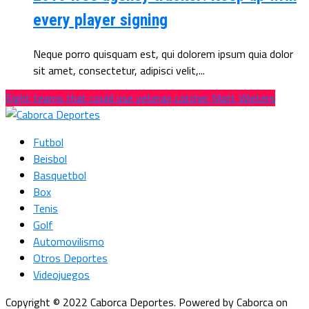
every player signing
Neque porro quisquam est, qui dolorem ipsum quia dolor
sit amet, consectetur, adipisci velit,...
Eight teams that could use veteran catcher Matt Wieters
Futbol
Beisbol
Basquetbol
Box
Tenis
Golf
Automovilismo
Otros Deportes
Videojuegos
Copyright © 2022 Caborca Deportes. Powered by Caborca on