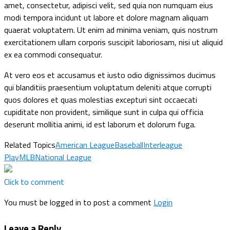
amet, consectetur, adipisci velit, sed quia non numquam eius
modi tempora incidunt ut labore et dolore magnam aliquam
quaerat voluptatem. Ut enim ad minima veniam, quis nostrum
exercitationem ullam corporis suscipit laboriosam, nisi ut aliquid
ex ea commodi consequatur.
At vero eos et accusamus et iusto odio dignissimos ducimus
qui blanditiis praesentium voluptatum deleniti atque corrupti
quos dolores et quas molestias excepturi sint occaecati
cupiditate non provident, similique sunt in culpa qui officia
deserunt mollitia animi, id est laborum et dolorum fuga.
Related Topics
American League
Baseball
Interleague
Play
MLB
National League
Click to comment
You must be logged in to post a comment
Login
Leave a Reply