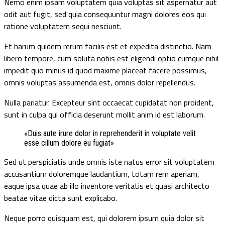
Nemo enim ipsam voluptatem quia voluptas sit aspernatur aut
odit aut fugit, sed quia consequuntur magni dolores eos qui
ratione voluptatem sequi nesciunt.
Et harum quidem rerum facilis est et expedita distinctio. Nam
libero tempore, cum soluta nobis est eligendi optio cumque nihil
impedit quo minus id quod maxime placeat facere possimus,
omnis voluptas assumenda est, omnis dolor repellendus.
Nulla pariatur. Excepteur sint occaecat cupidatat non proident,
sunt in culpa qui officia deserunt mollit anim id est laborum.
«Duis aute irure dolor in reprehenderit in voluptate velit
esse cillum dolore eu fugiat»
Sed ut perspiciatis unde omnis iste natus error sit voluptatem
accusantium doloremque laudantium, totam rem aperiam,
eaque ipsa quae ab illo inventore veritatis et quasi architecto
beatae vitae dicta sunt explicabo.
Neque porro quisquam est, qui dolorem ipsum quia dolor sit