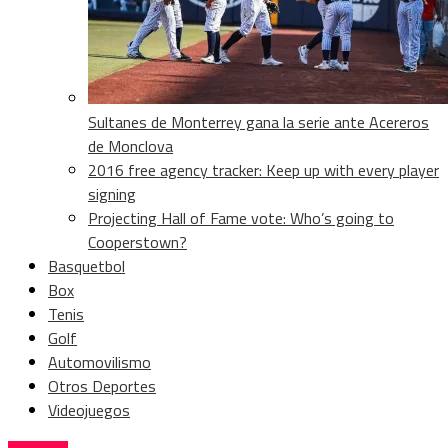
Sultanes de Monterrey gana la serie ante Acereros
de Monclova
2016 free agency tracker: Keep up with every player
signing
Projecting Hall of Fame vote: Who’s going to
Cooperstown?
Basquetbol
Box
Tenis
Golf
Automovilismo
Otros Deportes
Videojuegos