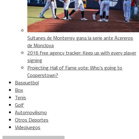
Sultanes de Monterrey gana la serie ante Acereros
de Monclova
2016 free agency tracker: Keep up with every player
signing
Projecting Hall of Fame vote: Who’s going to
Cooperstown?
Basquetbol
Box
Tenis
Golf
Automovilismo
Otros Deportes
Videojuegos