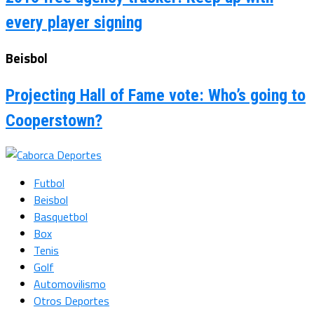
every player signing
Beisbol
Projecting Hall of Fame vote: Who’s going to
Cooperstown?
Futbol
Beisbol
Basquetbol
Box
Tenis
Golf
Automovilismo
Otros Deportes