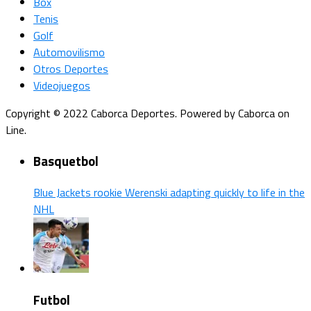
Box
Tenis
Golf
Automovilismo
Otros Deportes
Videojuegos
Copyright © 2022 Caborca Deportes. Powered by Caborca on
Line.
Basquetbol
Blue Jackets rookie Werenski adapting quickly to life in the
NHL
Futbol