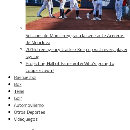
Sultanes de Monterrey gana la serie ante Acereros
de Monclova
2016 free agency tracker: Keep up with every player
signing
Projecting Hall of Fame vote: Who’s going to
Cooperstown?
Basquetbol
Box
Tenis
Golf
Automovilismo
Otros Deportes
Videojuegos