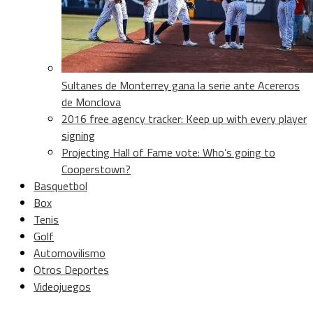
Sultanes de Monterrey gana la serie ante Acereros
de Monclova
2016 free agency tracker: Keep up with every player
signing
Projecting Hall of Fame vote: Who’s going to
Cooperstown?
Basquetbol
Box
Tenis
Golf
Automovilismo
Otros Deportes
Videojuegos