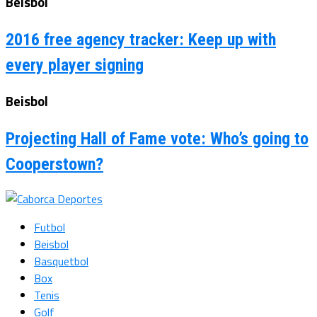
Beisbol
2016 free agency tracker: Keep up with
every player signing
Beisbol
Projecting Hall of Fame vote: Who’s going to
Cooperstown?
Futbol
Beisbol
Basquetbol
Box
Tenis
Golf