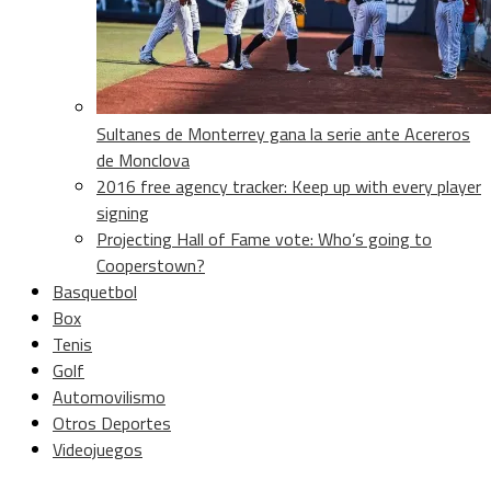
Sultanes de Monterrey gana la serie ante Acereros
de Monclova
2016 free agency tracker: Keep up with every player
signing
Projecting Hall of Fame vote: Who’s going to
Cooperstown?
Basquetbol
Box
Tenis
Golf
Automovilismo
Otros Deportes
Videojuegos