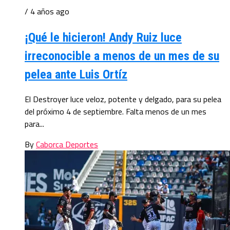
/ 4 años ago
¡Qué le hicieron! Andy Ruiz luce
irreconocible a menos de un mes de su
pelea ante Luis Ortíz
El Destroyer luce veloz, potente y delgado, para su pelea
del próximo 4 de septiembre. Falta menos de un mes
para...
By
Caborca Deportes