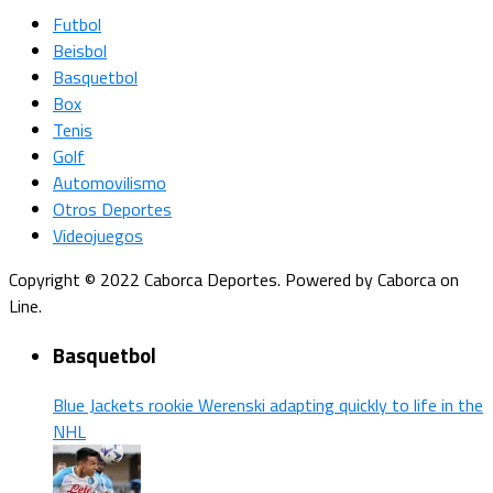
Futbol
Beisbol
Basquetbol
Box
Tenis
Golf
Automovilismo
Otros Deportes
Videojuegos
Copyright © 2022 Caborca Deportes. Powered by Caborca on
Line.
Basquetbol
Blue Jackets rookie Werenski adapting quickly to life in the
NHL