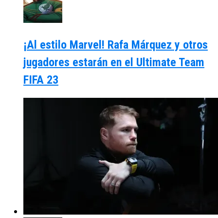
¡Al estilo Marvel! Rafa Márquez y otros
jugadores estarán en el Ultimate Team
FIFA 23