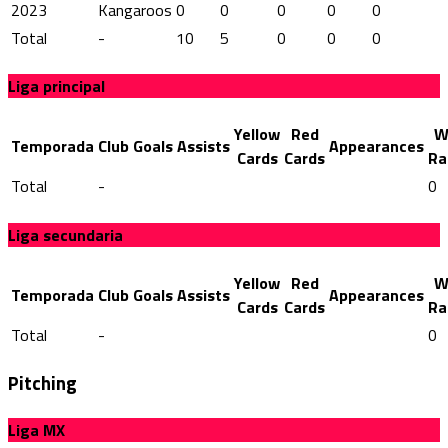
2023
Kangaroos
0
0
0
0
0
Total
-
10
5
0
0
0
Liga principal
Yellow
Red
W
Temporada
Club
Goals
Assists
Appearances
Cards
Cards
Ra
Total
-
0
Liga secundaria
Yellow
Red
W
Temporada
Club
Goals
Assists
Appearances
Cards
Cards
Ra
Total
-
0
Pitching
Liga MX