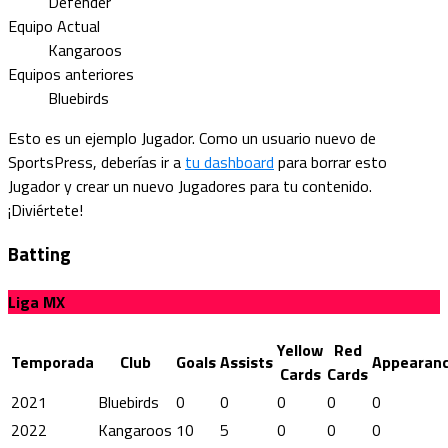
Defender
Equipo Actual
Kangaroos
Equipos anteriores
Bluebirds
Esto es un ejemplo Jugador. Como un usuario nuevo de
SportsPress, deberías ir a
tu dashboard
para borrar esto
Jugador y crear un nuevo Jugadores para tu contenido.
¡Diviértete!
Batting
Liga MX
Yellow
Red
Temporada
Club
Goals
Assists
Appearan
Cards
Cards
2021
Bluebirds
0
0
0
0
0
2022
Kangaroos
10
5
0
0
0