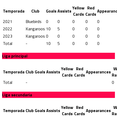
Yellow
Red
Temporada
Club
Goals
Assists
Appearan
Cards
Cards
2021
Bluebirds
0
0
0
0
0
2022
Kangaroos
10
5
0
0
0
2023
Kangaroos
0
0
0
0
0
Total
-
10
5
0
0
0
Liga principal
Yellow
Red
W
Temporada
Club
Goals
Assists
Appearances
Cards
Cards
Ra
Total
-
0
Liga secundaria
Yellow
Red
W
Temporada
Club
Goals
Assists
Appearances
Cards
Cards
Ra