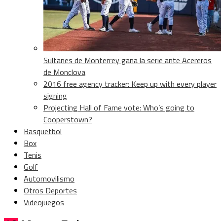
Sultanes de Monterrey gana la serie ante Acereros
de Monclova
2016 free agency tracker: Keep up with every player
signing
Projecting Hall of Fame vote: Who’s going to
Cooperstown?
Basquetbol
Box
Tenis
Golf
Automovilismo
Otros Deportes
Videojuegos