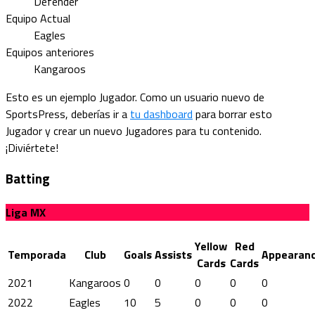
Defender
Equipo Actual
Eagles
Equipos anteriores
Kangaroos
Esto es un ejemplo Jugador. Como un usuario nuevo de
SportsPress, deberías ir a
tu dashboard
para borrar esto
Jugador y crear un nuevo Jugadores para tu contenido.
¡Diviértete!
Batting
Liga MX
Yellow
Red
Temporada
Club
Goals
Assists
Appearan
Cards
Cards
2021
Kangaroos
0
0
0
0
0
2022
Eagles
10
5
0
0
0