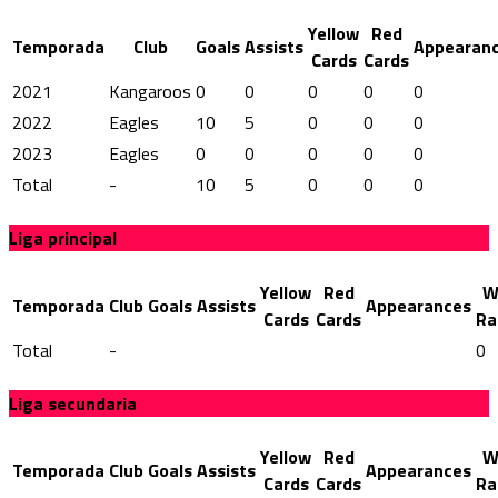
Yellow
Red
Temporada
Club
Goals
Assists
Appearan
Cards
Cards
2021
Kangaroos
0
0
0
0
0
2022
Eagles
10
5
0
0
0
2023
Eagles
0
0
0
0
0
Total
-
10
5
0
0
0
Liga principal
Yellow
Red
W
Temporada
Club
Goals
Assists
Appearances
Cards
Cards
Ra
Total
-
0
Liga secundaria
Yellow
Red
W
Temporada
Club
Goals
Assists
Appearances
Cards
Cards
Ra