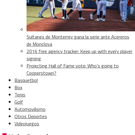
Sultanes de Monterrey gana la serie ante Acereros
de Monclova
2016 free agency tracker: Keep up with every player
signing
Projecting Hall of Fame vote: Who’s going to
Cooperstown?
Basquetbol
Box
Tenis
Golf
Automovilismo
Otros Deportes
Videojuegos