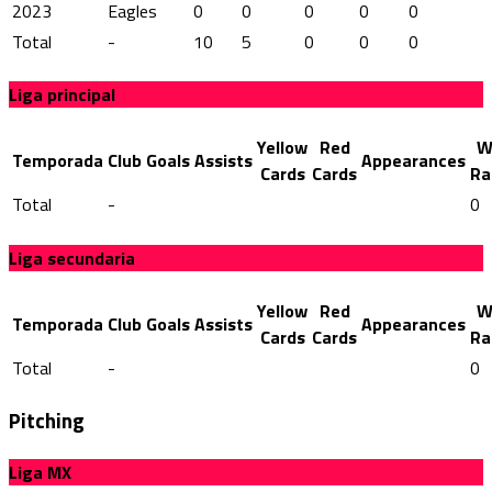
2023
Eagles
0
0
0
0
0
Total
-
10
5
0
0
0
Liga principal
Yellow
Red
W
Temporada
Club
Goals
Assists
Appearances
Cards
Cards
Ra
Total
-
0
Liga secundaria
Yellow
Red
W
Temporada
Club
Goals
Assists
Appearances
Cards
Cards
Ra
Total
-
0
Pitching
Liga MX