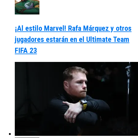
¡Al estilo Marvel! Rafa Márquez y otros
jugadores estarán en el Ultimate Team
FIFA 23